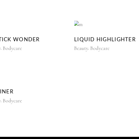
STICK WONDER
LIQUID HIGHLIGHTER
y
Bodycare
Beauty
Bodycare
LINER
y
Bodycare