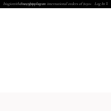
biagiottitheme@gmail.com
Free shipping on international orders of $150+
Log In
CONTACTAR
ACTUALIDAD
MARCAS
NOSOTROS
CONTACTAR
ACTUALIDAD