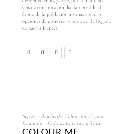
desapareciendo, ya que, por un lado, las
vías de comunicación hacían posible el
éxodo de la población a zonas con más
opciones de progreso, y por otro, la llegada
de nuevas fuentes
Sep
29
Bideberde
,
Colour me Organic
By
admin
Colourme
,
natural
,
Tinte
COLOUR ME