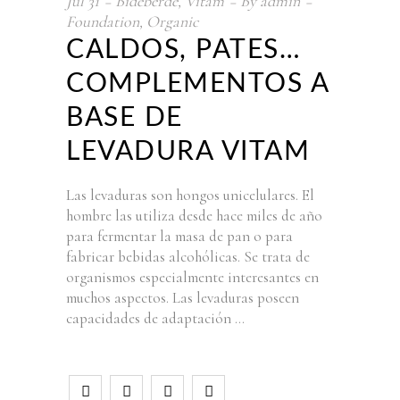
Jul
31
Bideberde
,
Vitam
By
admin
Foundation
,
Organic
CALDOS, PATES…
COMPLEMENTOS A
BASE DE
LEVADURA VITAM
Las levaduras son hongos unicelulares. El
hombre las utiliza desde hace miles de año
para fermentar la masa de pan o para
fabricar bebidas alcohólicas. Se trata de
organismos especialmente interesantes en
muchos aspectos. Las levaduras poseen
capacidades de adaptación