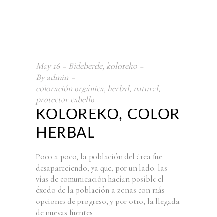
May
16
Bideberde
,
koloreko
By
admin
coloración orgánica
,
herbal
,
natural
,
protector cabello
KOLOREKO, COLOR
HERBAL
Poco a poco, la población del área fue
desapareciendo, ya que, por un lado, las
vías de comunicación hacían posible el
éxodo de la población a zonas con más
opciones de progreso, y por otro, la llegada
de nuevas fuentes