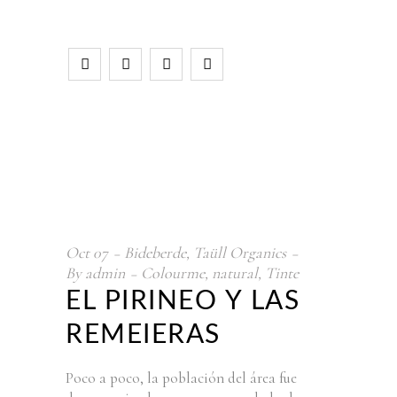
Oct
07
Bideberde
,
Taüll Organics
By
admin
Colourme
,
natural
,
Tinte
EL PIRINEO Y LAS
REMEIERAS
Poco a poco, la población del área fue