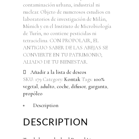
contaminación urbana, industrial ni
nuclear. Objeto de numerosos estudios en
laboratorios de investigación de Milán,
Múnich y en el Instituto de Microbiología
de Turín, no contiene pesticidas ni
tetraciclina. CON PROPOLAIR, EL
ANTIGUO SABER DE LAS ABEJAS SE
CONVIERTE EN TU PATRIMONIO,
ALIADO DE TU BIENESTAR.
Añadir a la lista de deseos
SKU:
179
Category:
Kontak
Tags:
100%
vegetal
,
adulto
,
coche
,
difusor
,
garganta
,
propóleo
Description
DESCRIPTION