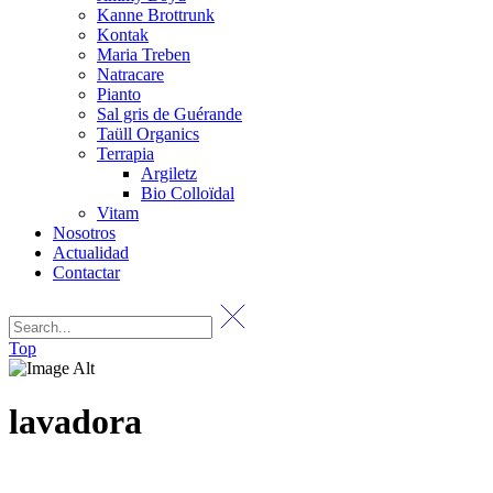
Kanne Brottrunk
Kontak
Maria Treben
Natracare
Pianto
Sal gris de Guérande
Taüll Organics
Terrapia
Argiletz
Bio Colloïdal
Vitam
Nosotros
Actualidad
Contactar
Top
lavadora