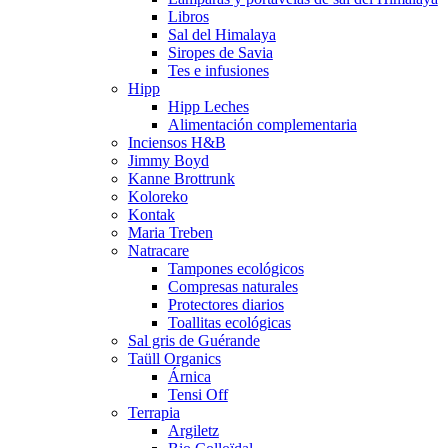
Libros
Sal del Himalaya
Siropes de Savia
Tes e infusiones
Hipp
Hipp Leches
Alimentación complementaria
Inciensos H&B
Jimmy Boyd
Kanne Brottrunk
Koloreko
Kontak
Maria Treben
Natracare
Tampones ecológicos
Compresas naturales
Protectores diarios
Toallitas ecológicas
Sal gris de Guérande
Taüll Organics
Árnica
Tensi Off
Terrapia
Argiletz