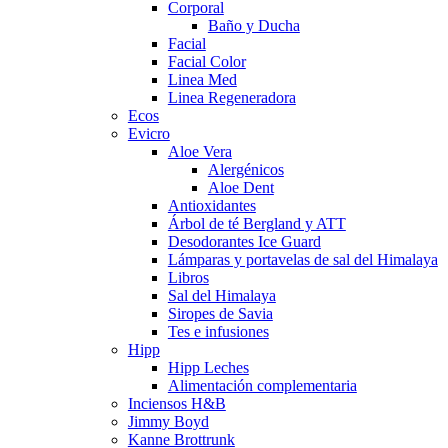
Corporal
Baño y Ducha
Facial
Facial Color
Linea Med
Linea Regeneradora
Ecos
Evicro
Aloe Vera
Alergénicos
Aloe Dent
Antioxidantes
Árbol de té Bergland y ATT
Desodorantes Ice Guard
Lámparas y portavelas de sal del Himalaya
Libros
Sal del Himalaya
Siropes de Savia
Tes e infusiones
Hipp
Hipp Leches
Alimentación complementaria
Inciensos H&B
Jimmy Boyd
Kanne Brottrunk