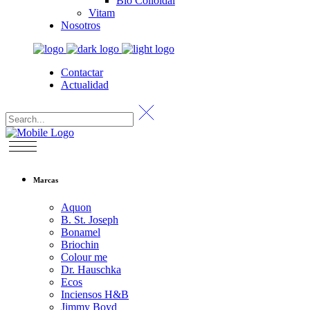
Bio Colloïdal
Vitam
Nosotros
Contactar
Actualidad
Marcas
Aquon
B. St. Joseph
Bonamel
Briochin
Colour me
Dr. Hauschka
Ecos
Inciensos H&B
Jimmy Boyd