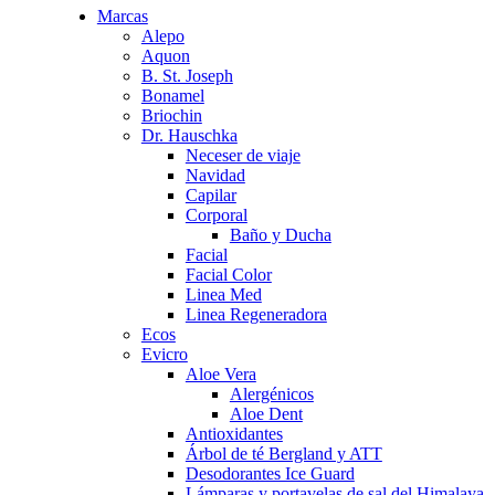
Marcas
Alepo
Aquon
B. St. Joseph
Bonamel
Briochin
Dr. Hauschka
Neceser de viaje
Navidad
Capilar
Corporal
Baño y Ducha
Facial
Facial Color
Linea Med
Linea Regeneradora
Ecos
Evicro
Aloe Vera
Alergénicos
Aloe Dent
Antioxidantes
Árbol de té Bergland y ATT
Desodorantes Ice Guard
Lámparas y portavelas de sal del Himalaya