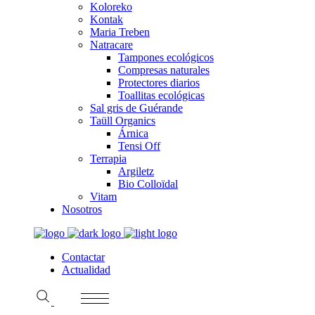
Koloreko
Kontak
Maria Treben
Natracare
Tampones ecológicos
Compresas naturales
Protectores diarios
Toallitas ecológicas
Sal gris de Guérande
Taüll Organics
Árnica
Tensi Off
Terrapia
Argiletz
Bio Colloïdal
Vitam
Nosotros
Contactar
Actualidad