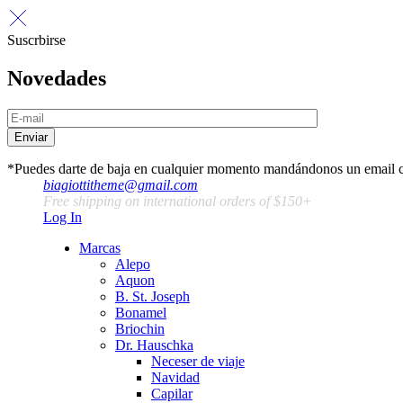
Suscrbirse
Novedades
Enviar
*Puedes darte de baja en cualquier momento mandándonos un email 
biagiottitheme@gmail.com
Free shipping on international orders of $150+
Log In
Marcas
Alepo
Aquon
B. St. Joseph
Bonamel
Briochin
Dr. Hauschka
Neceser de viaje
Navidad
Capilar