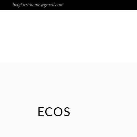
biagiottitheme@gmail.com
MARCAS
NOSOTROS
ECOS