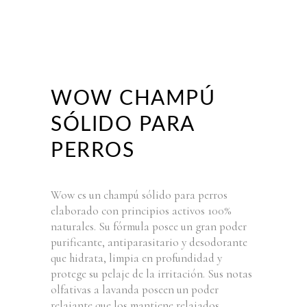
WOW CHAMPÚ
SÓLIDO PARA
PERROS
Wow es un champú sólido para perros
elaborado con principios activos 100%
naturales. Su fórmula posee un gran poder
purificante, antiparasitario y desodorante
que hidrata, limpia en profundidad y
protege su pelaje de la irritación. Sus notas
olfativas a lavanda poseen un poder
relajante que los mantiene relajados