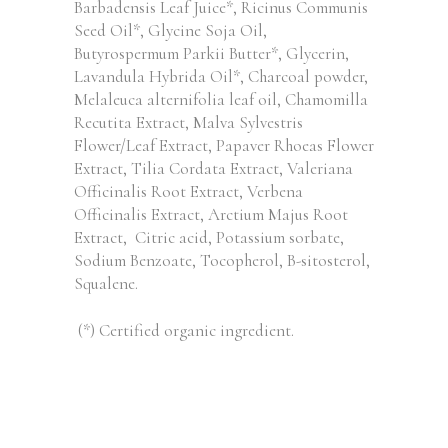
Barbadensis Leaf Juice*, Ricinus Communis
Seed Oil*, Glycine Soja Oil,
Butyrospermum Parkii Butter*, Glycerin,
Lavandula Hybrida Oil*, Charcoal powder,
Melaleuca alternifolia leaf oil, Chamomilla
Recutita Extract, Malva Sylvestris
Flower/Leaf Extract, Papaver Rhoeas Flower
Extract, Tilia Cordata Extract, Valeriana
Officinalis Root Extract, Verbena
Officinalis Extract, Arctium Majus Root
Extract, Citric acid, Potassium sorbate,
Sodium Benzoate, Tocopherol, B-sitosterol,
Squalene.
(*) Certified organic ingredient.