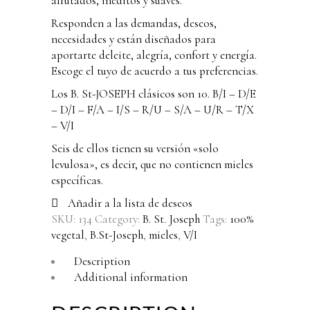
afrutados, inéditos y suaves.
Responden a las demandas, deseos,
necesidades y están diseñados para
aportarte deleite, alegría, confort y energía.
Escoge el tuyo de acuerdo a tus preferencias.
Los B. St-JOSEPH clásicos son 10. B/I – D/E
– D/I – F/A – I/S – R/U – S/A – U/R – T/X
– V/I
Seis de ellos tienen su versión «solo
levulosa», es decir, que no contienen mieles
específicas.
Añadir a la lista de deseos
SKU:
134
Category:
B. St. Joseph
Tags:
100%
vegetal
,
B.St-Joseph
,
mieles
,
V/I
Description
Additional information