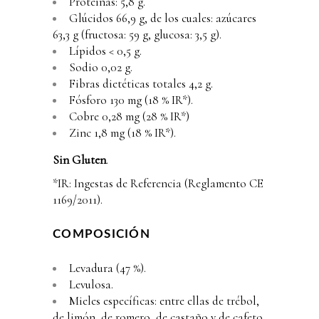
Proteínas: 5,8 g.
Glúcidos 66,9 g, de los cuales: azúcares
63,3 g (fructosa: 59 g, glucosa: 3,5 g).
Lípidos < 0,5 g.
Sodio 0,02 g.
Fibras dietéticas totales 4,2 g.
Fósforo 130 mg (18 % IR*).
Cobre 0,28 mg (28 % IR*)
Zinc 1,8 mg (18 % IR*).
Sin Gluten
.
*IR: Ingestas de Referencia (Reglamento CE
1169/2011).
COMPOSICIÓN
Levadura (47 %).
Levulosa.
Mieles específicas: entre ellas de trébol,
de limón, de romero, de castaño y de cafeto.