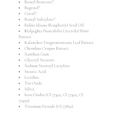
Benzyl Benzoate*.
Eugenol*.
Citral*.
Benzyl Salicylate*.
Rubus Idaeus (Raspberry) Seed Oil.
Malpighia Punicifolia (Acerola) Fruit
Extract.
Kalanchoe Daigremontiana Leaf Extract.
Chondrus Crispus Extract.
Xanthan Gum.
Glyceryl Stearate.
Sodium Stearoyl Lactylate.
Stearic Acid.
Lecithin.
Tin Oxide.
Silica.
Iron Oxides (CI 77491, CI 77492, CI
77499).
Titanium Dioxide (CI 77891).