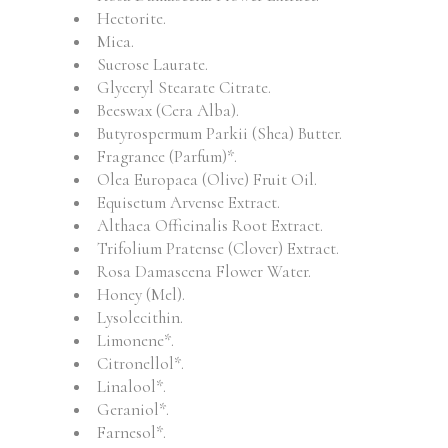
Hectorite.
Mica.
Sucrose Laurate.
Glyceryl Stearate Citrate.
Beeswax (Cera Alba).
Butyrospermum Parkii (Shea) Butter.
Fragrance (Parfum)*.
Olea Europaea (Olive) Fruit Oil.
Equisetum Arvense Extract.
Althaea Officinalis Root Extract.
Trifolium Pratense (Clover) Extract.
Rosa Damascena Flower Water.
Honey (Mel).
Lysolecithin.
Limonene*.
Citronellol*.
Linalool*.
Geraniol*.
Farnesol*.