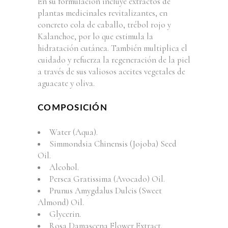
En su formulación incluye extractos de
plantas medicinales revitalizantes, en
concreto cola de caballo, trébol rojo y
Kalanchoe, por lo que estimula la
hidratación cutánea. También multiplica el
cuidado y refuerza la regeneración de la piel
a través de sus valiosos aceites vegetales de
aguacate y oliva.
COMPOSICIÓN
Water (Aqua).
Simmondsia Chinensis (Jojoba) Seed
Oil.
Alcohol.
Persea Gratissima (Avocado) Oil.
Prunus Amygdalus Dulcis (Sweet
Almond) Oil.
Glycerin.
Rosa Damascena Flower Extract.