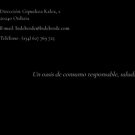
Dirección: Gipuzkoa Kalea, 1.
20240 Ordizia
E-mail:
bideberde@bideberde.com
Teléfono : (+34) 627 769 725
Un oasis de consumo responsable, saluda