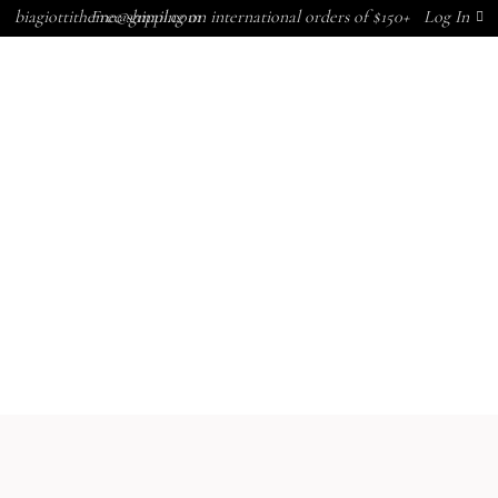
biagiottitheme@gmail.com
Free shipping on international orders of $150+
Log In
CONTACTAR
ACTUALIDAD
MARCAS
NOSOTROS
CONTACTAR
ACTUALIDAD