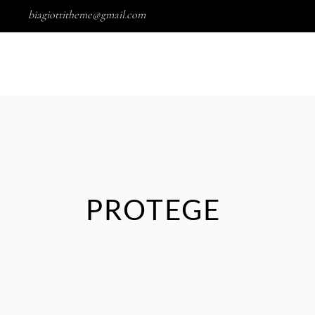
biagiottitheme@gmail.com
MARCAS
NOSOTROS
PROTEGE