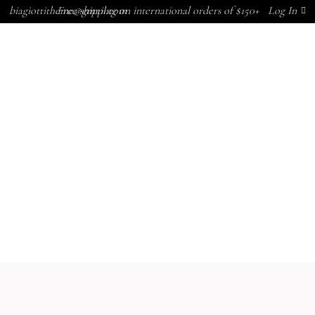
biagiottitheme@gmail.com
Free shipping on international orders of $150+
Log In
CONTACTAR
ACTUALIDAD
MARCAS
NOSOTROS
CONTACTAR
ACTUALIDAD