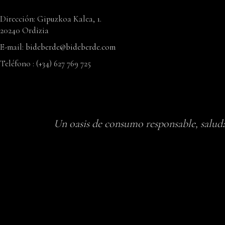
Dirección: Gipuzkoa Kalea, 1.
20240 Ordizia
E-mail:
bideberde@bideberde.com
Teléfono : (+34) 627 769 725
Un oasis de consumo responsable, saluda