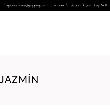
biagiottitheme@gmail.com
Free shipping on international orders of $150+
Log In
CONTACTAR
ACTUALIDAD
MARCAS
NOSOTROS
CONTACTAR
ACTUALIDAD
JAZMÍN