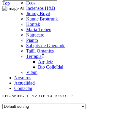
Ecos
Top
Inciensos H&B
Jimmy Boyd
Kanne Brottrunk
Kontak
Maria Treben
Natracare
Pianto
Sal gris de Guérande
Taüll Organics
Terrapia
Argiletz
Bio Colloïdal
Vitam
Nosotros
Actualidad
Contactar
SHOWING 1–12 OF 14 RESULTS