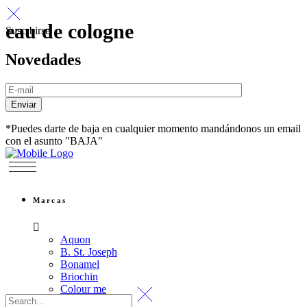
eau de cologne
Suscrbirse
Novedades
Enviar
*Puedes darte de baja en cualquier momento mandándonos un email
con el asunto "BAJA"
Marcas
Aquon
B. St. Joseph
Bonamel
Briochin
Colour me
Dr. Hauschka