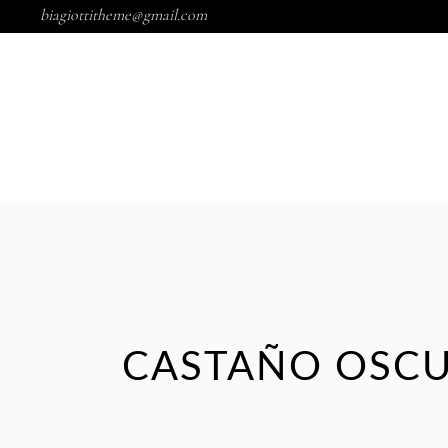
biagiottitheme@gmail.com
MARCAS
NOSOTROS
CASTAÑO OSC